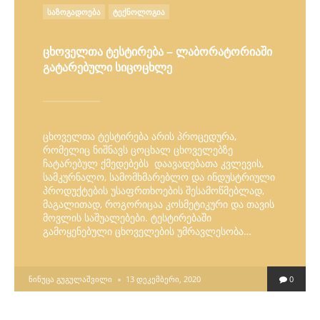
POSTED
ᲡᲐᲖᲝᲒᲐᲓᲝᲔᲑᲐ
ᲢᲔᲥᲜᲝᲚᲝᲒᲘᲐ
IN
ცხოველთა ტესტირება – ლაბორატორიაში
გატარებული სიცოცხლე
ცხოველთა ტესტირება არის პროცედურა,
რომელიც ნიშნავს ცოცხალ ცხოველებზე
ჩატარებულ ქმედებებს დაავადებათა კვლევის,
სამკურნალო, სამომხმარებლო და ინდუსტრიული
პროდუქტების უსაფრთხოების შესამოწმებლად,
მაგალითად, როგორიცაა კოსმეტიკური და თავის
მოვლის საშუალებები. ტესტირებაში
გამოყენებული ცხოველების უმრავლესობა…
POSTED
ᲜᲘᲜᲣᲪᲐ ᲒᲣᲒᲣᲚᲐᲨᲕᲘᲚᲘ
13 ᲓᲔᲙᲔᲛᲑᲔᲠᲘ, 2020
0
BY