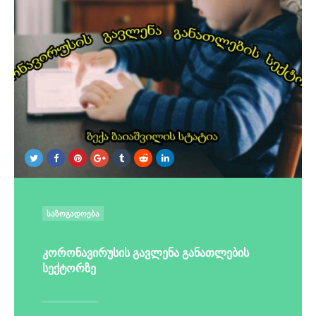
POSTED
ᲡᲐᲖᲝᲒᲐᲓᲝᲔᲑᲐ
IN
კორონავირუსის გავლენა განათლების
სექტორზე