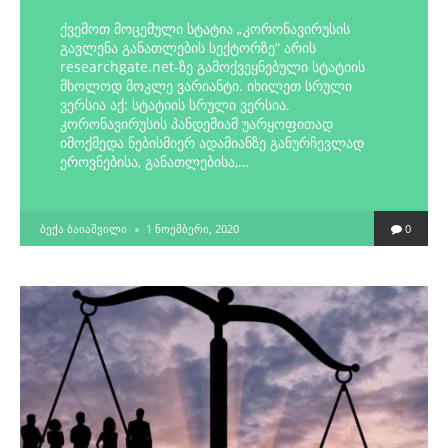
ქვემოთ მოცემული სტატია „კორონავირუსის
გავლენა განათლების სექტორზე“ არის
researchgate.net-ზე გამოქვეყნებული სტატიის
მხოლოდ მოკლე ვარიანტი. იხილეთ სრული
ვერსია აქ: სტატიის სრული ვერსია.
კორონავირუსის პანდემიამ უარყოფითად
იმოქმედა ნებისმიერ ადამიანზე განურჩევლად
ეროვნებისა, განათლებისა,…
POSTED
ᲑᲔᲥᲐ ᲑᲐᲘᲐᲨᲕᲘᲚᲘ
1 ᲜᲝᲔᲛᲑᲔᲠᲘ, 2020
0
BY