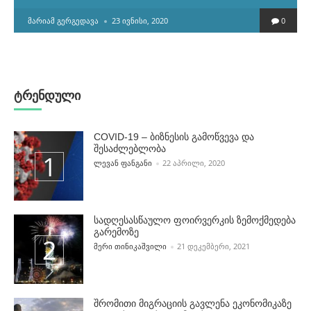
POSTED
ᲛᲐᲠᲘᲐᲛ ᲒᲔᲠᲒᲔᲓᲐᲕᲐ
23 ᲘᲕᲜᲘᲡᲘ, 2020
0
BY
ტრენდული
COVID-19 – ბიზნესის გამოწვევა და
შესაძლებლობა
POSTED BY
ᲚᲔᲕᲐᲜ ᲤᲐᲜᲒᲐᲜᲘ
22 ᲐᲞᲠᲘᲚᲘ, 2020
სადღესასწაულო ფოირვერკის ზემოქმედება
გარემოზე
POSTED BY
ᲛᲔᲠᲘ ᲗᲘᲜᲘᲙᲐᲨᲕᲘᲚᲘ
21 ᲓᲔᲙᲔᲛᲑᲔᲠᲘ, 2021
შრომითი მიგრაციის გავლენა ეკონომიკაზე