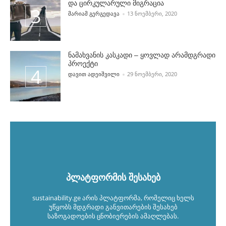
და ცირკულარული მიგრაცია
POSTED BY
ᲛᲐᲠᲘᲐᲛ ᲒᲔᲠᲒᲔᲓᲐᲕᲐ
13 ᲜᲝᲔᲛᲑᲔᲠᲘ, 2020
ნამახვანის კასკადი – ყოვლად არამდგრადი
პროექტი
POSTED BY
ᲓᲐᲕᲘᲗ ᲐᲓᲔᲘᲨᲕᲘᲚᲘ
29 ᲜᲝᲔᲛᲑᲔᲠᲘ, 2020
პლატფორმის შესახებ
sustainability.ge არის პლატფორმა, რომელიც ხელს
უწყობს მდგრადი განვითარების შესახებ
საზოგადოების ცნობიერების ამაღლებას.