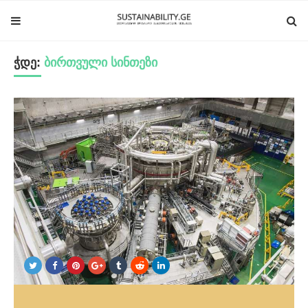
ჭდე:
ბირთვული სინთეზი