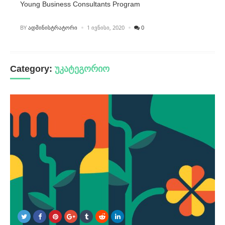
Young Business Consultants Program
POSTED
BY
ᲐᲓᲛᲘᲜᲘᲡᲢᲠᲐᲢᲝᲠᲘ
1 ᲘᲕᲜᲘᲡᲘ, 2020
0
Category:
უკატეგორიო