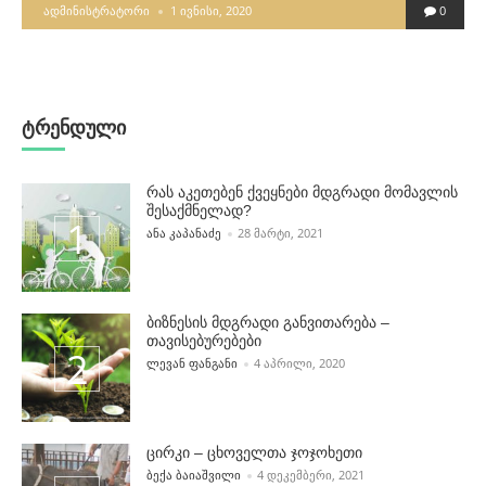
POSTED
ᲐᲓᲛᲘᲜᲘᲡᲢᲠᲐᲢᲝᲠᲘ
1 ᲘᲕᲜᲘᲡᲘ, 2020
0
BY
ტრენდული
რას აკეთებენ ქვეყნები მდგრადი მომავლის
შესაქმნელად?
POSTED BY
ᲐᲜᲐ ᲙᲐᲞᲐᲜᲐᲫᲔ
28 ᲛᲐᲠᲢᲘ, 2021
ბიზნესის მდგრადი განვითარება –
თავისებურებები
POSTED BY
ᲚᲔᲕᲐᲜ ᲤᲐᲜᲒᲐᲜᲘ
4 ᲐᲞᲠᲘᲚᲘ, 2020
ცირკი – ცხოველთა ჯოჯოხეთი
POSTED BY
ᲑᲔᲥᲐ ᲑᲐᲘᲐᲨᲕᲘᲚᲘ
4 ᲓᲔᲙᲔᲛᲑᲔᲠᲘ, 2021